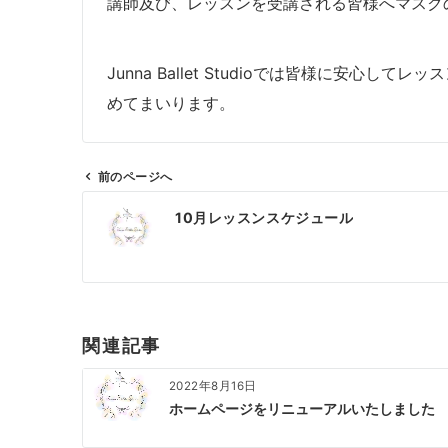
講師及び、レッスンを受講される皆様へマスク
Junna Ballet Studioでは皆様に安心
めてまいります。
前のページへ
投
10月レッスンスケジュール
稿
ナ
ビ
ゲ
ー
関連記事
シ
ョ
2022年8月16日
ン
ホームページをリニューアルいたしました